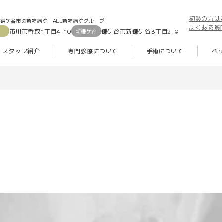
初診の方は
鎌ケ谷市の動物病院｜ALL動物病院グループ
よくある質
市川市香取1丁目4-10
鎌ケ谷市新鎌ケ谷3丁目2-9
新鎌ケ谷
スタッフ紹介
専門診療について
手術について
ペ