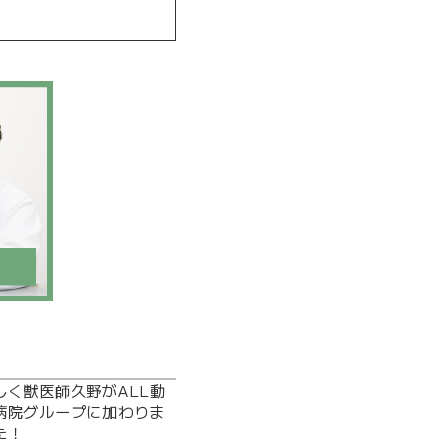
しく獣医師久野がALL動
病院グループに加わりま
た！