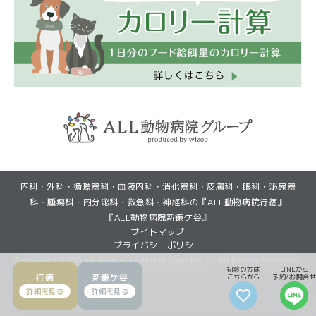
(GoogleMapで見る)
(GoogleMapで見る)
内科・外科・循環器科・血液内科・消化器科・皮膚科・眼科・泌尿器
(初診・再診)LINEから予約
(初診・再診)LINEから予約
(再診)Web予約
(再診)Web予約
科・腫瘍科・内分泌科・救急科・神経科の『ALL動物病院行徳』
『ALL動物病院新鎌ケ谷』
サイトマップ
プライバシーポリシー
Copyright 2020 All Animal Hospital Gyoutoku , All Rights Reserved.
初診の方は
LINEから
行徳
新鎌ケ谷
こちらから
予約/お問合せ