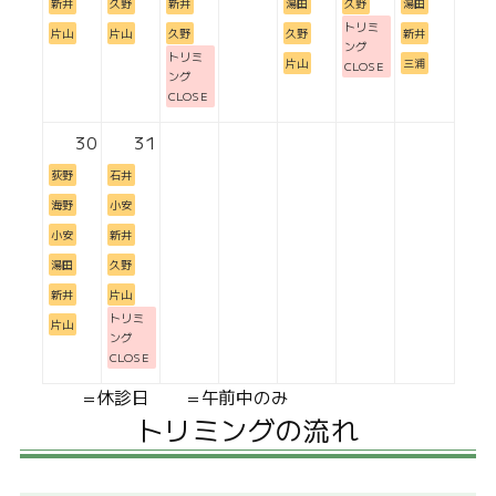
新井
久野
新井
湯田
久野
湯田
トリミ
片山
片山
久野
久野
新井
ング
トリミ
片山
三浦
CLOSE
ング
CLOSE
30
31
荻野
石井
海野
小安
小安
新井
湯田
久野
新井
片山
トリミ
片山
ング
CLOSE
=休診日
=午前中のみ
トリミングの流れ