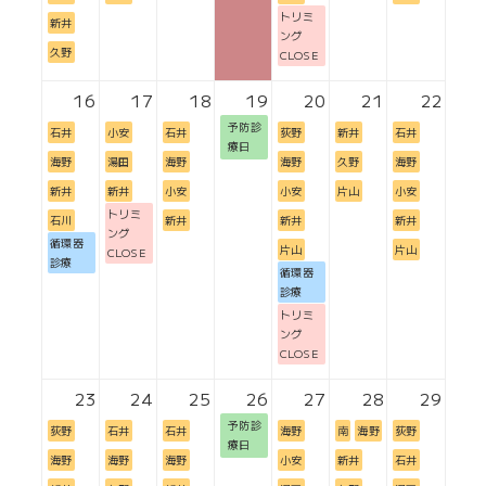
トリミ
新井
ング
久野
CLOSE
16
17
18
19
20
21
22
予防診
石井
小安
石井
荻野
新井
石井
療日
海野
湯田
海野
海野
久野
海野
新井
新井
小安
小安
片山
小安
トリミ
石川
新井
新井
新井
ング
循環器
片山
片山
CLOSE
診療
循環器
診療
トリミ
ング
CLOSE
23
24
25
26
27
28
29
予防診
荻野
石井
石井
海野
南
海野
荻野
療日
海野
海野
海野
小安
新井
石井