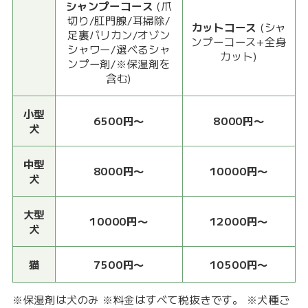
シャンプーコース
(爪
切り/肛門腺/耳掃除/
カットコース
(シャ
足裏バリカン/オゾン
ンプーコース+全身
シャワー/選べるシャ
カット)
ンプー剤/※保湿剤を
含む)
小型
6500円〜
8000円〜
犬
中型
8000円〜
10000円〜
犬
大型
10000円〜
12000円〜
犬
猫
7500円〜
10500円〜
※保湿剤は犬のみ ※料金はすべて税抜きです。 ※犬種ご