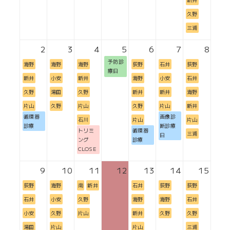
久野
三浦
2
3
4
5
6
7
8
予防診
海野
海野
海野
荻野
石井
荻野
療日
新井
小安
新井
海野
小安
石井
久野
湯田
久野
新井
新井
海野
片山
久野
片山
久野
片山
新井
循環器
画像診
石川
片山
片山
診療
断診療
トリミ
循環器
三浦
日
ング
診療
CLOSE
9
10
11
12
13
14
15
荻野
海野
南
新井
石井
荻野
荻野
石井
小安
久野
海野
海野
石井
小安
久野
片山
新井
久野
久野
湯田
片山
片山
三浦