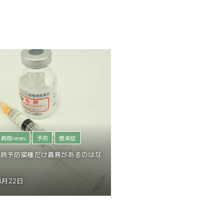
病院news
予防
感染症
犬病予防接種だけ義務があるのはな
4月22日