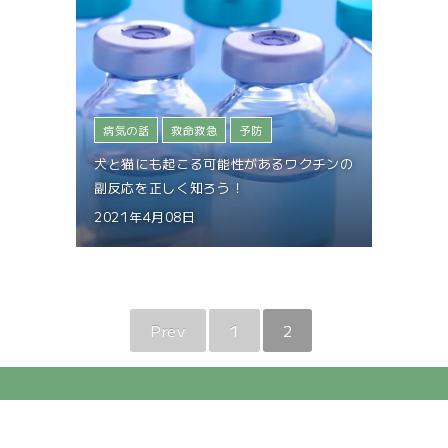
病気の話
救命救急
予防
犬と猫にも起こる可能性があるワクチンの
副反応を正しく知ろう！
2021年4月08日
Prev
1
2