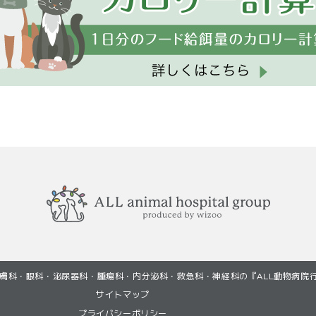
(初診・再診)LINEか
(初診・再診)LINEか
膚科・眼科・泌尿器科・腫瘍科・内分泌科・救急科・神経科の『ALL動物病院行
サイトマップ
プライバシーポリシー