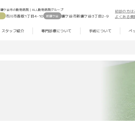
鎌ケ谷市の動物病院｜ALL動物病院グループ
初診の方は
市川市香取1丁目4-10
鎌ケ谷市新鎌ケ谷3丁目2-9
新鎌ケ谷
よくある質
スタッフ紹介
専門診療について
手術について
ペ