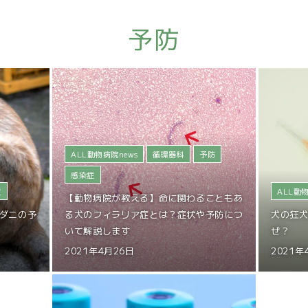
予防
ALL動物病院news
循環器科
予防
感染症
症
ALL動物
【動物病院が教える】命に関わることもあ
ダニの予
る犬のフィラリア症とは？症状や予防につ
犬の狂
いて解説します
ぜ？
2021年4月26日
2021年