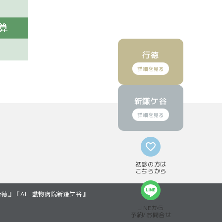
行徳
(GoogleMapで見る)
(GoogleMapで見る)
新鎌ケ谷
ら予約
ら予約
(再診)Web予約
(再診)Web予約
初診の方は
こちらから
徳』『ALL動物病院新鎌ケ谷』
LINEから
予約/お問合せ