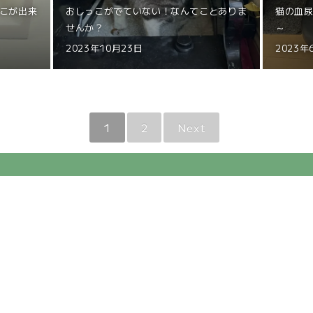
こが出来
おしっこがでていない！なんてことありま
猫の血尿
せんか？
～
2023年10月23日
2023年
1
2
Next