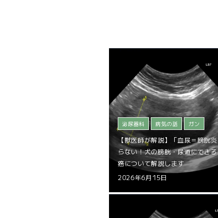
泌尿器科
病気の話
ガン
【獣医師が解説】「血尿＝膀胱炎
らない！犬の膀胱・尿道にできる
癌について解説します
2026年6月15日