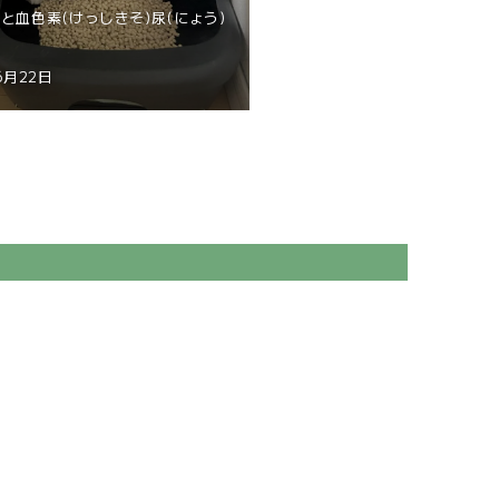
と血色素(けっしきそ)尿(にょう)
6月22日