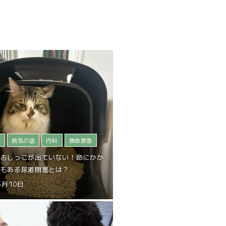
科
病気の話
内科
救命救急
のおしっこが出ていない！命にかか
ともある尿道閉塞とは？
3月10日