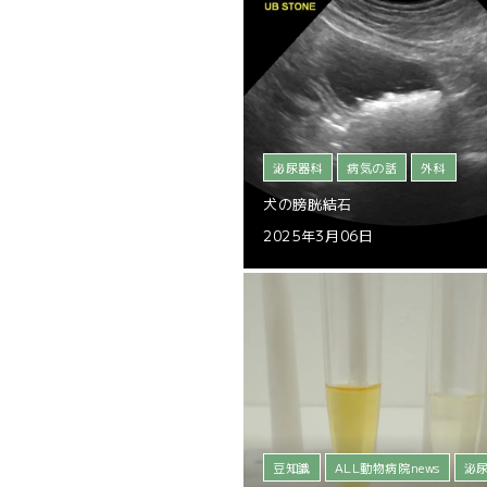
泌尿器科
病気の話
外科
犬の膀胱結石
2025年3月06日
豆知識
ALL動物病院news
泌