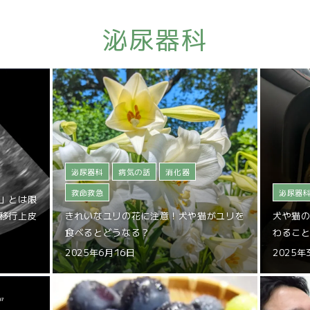
泌尿器科
泌尿器科
病気の話
消化器
救命救急
泌尿器
」とは限
移行上皮
きれいなユリの花に注意！犬や猫がユリを
犬や猫
食べるとどうなる？
わるこ
2025年6月16日
2025年