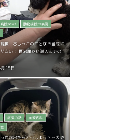
病院news
動物病院の裏側
科
の腎臓、おしっこのことなら当院に
ださい！ 腎泌尿器科導入までの
4月15日
科
病気の話
血液内科
査室
しっこが出たらどうしよう？～犬や