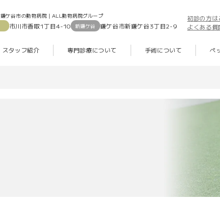
鎌ケ谷市の動物病院｜ALL動物病院グループ
初診の方は
市川市香取1丁目4-10
鎌ケ谷市新鎌ケ谷3丁目2-9
新鎌ケ谷
よくある質
スタッフ紹介
専門診療について
手術について
ペ