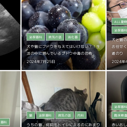
ALL動物
泌尿器
泌尿器科
病気の話
消化器
犬と猫
犬や猫にブドウを与えてはいけない？！生
お任せく
活の中に潜んでいるブドウ中毒の恐怖
道のり
2024年7月25日
2024年
泌尿器
猫
泌尿器科
病気の話
内科
臨床検
尿器科
うちの猫、何回もトイレに入るのにあまり
赤いお