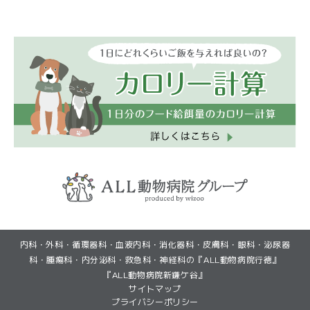
(GoogleMapで見る)
(GoogleMapで見る)
内科・外科・循環器科・血液内科・消化器科・皮膚科・眼科・泌尿器
(初診・再診)LINEから予約
(初診・再診)LINEから予約
(再診)Web予約
(再診)Web予約
科・腫瘍科・内分泌科・救急科・神経科の『ALL動物病院行徳』
『ALL動物病院新鎌ケ谷』
サイトマップ
プライバシーポリシー