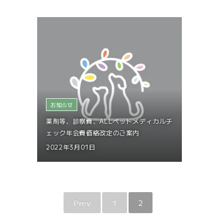
お知らせ
薬剤等、診察費、ALLペットメディカルチ
ェック年会費価格改定のご案内
2022年3月01日
Prev
1
2