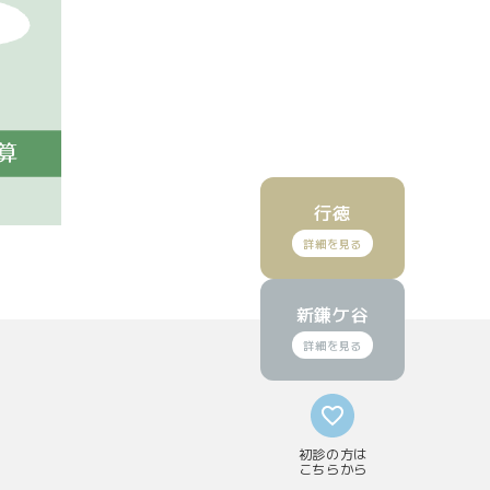
行徳
(GoogleMapで見る)
(GoogleMapで見る)
新鎌ケ谷
ら予約
ら予約
(再診)Web予約
(再診)Web予約
初診の方は
こちらから