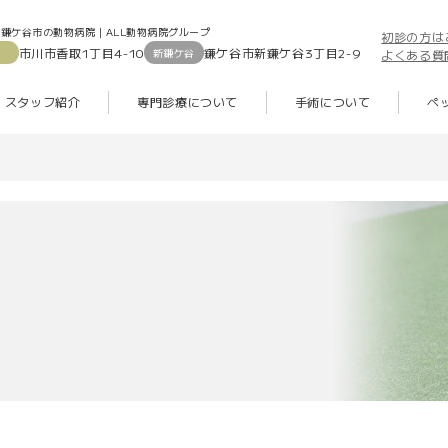
鎌ケ谷市の動物病院｜ALL動物病院グループ
初診の方は
市川市香取1丁目4-10
鎌ケ谷市新鎌ケ谷3丁目2-9
新鎌ケ谷
よくある質
スタッフ紹介
専門診療について
手術について
ペ