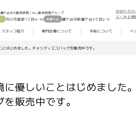
初診の方は
鎌ケ谷市の動物病院｜ALL動物病院グループ
よくある質
市川市香取1丁目4-10
鎌ケ谷市新鎌ケ谷3丁目2-9
新鎌ケ谷
スタッフ紹介
専門診療について
手術について
ペ
ことはじめました。チャリティエコバッグを販売中です。
境に優しいことはじめました
グを販売中です。