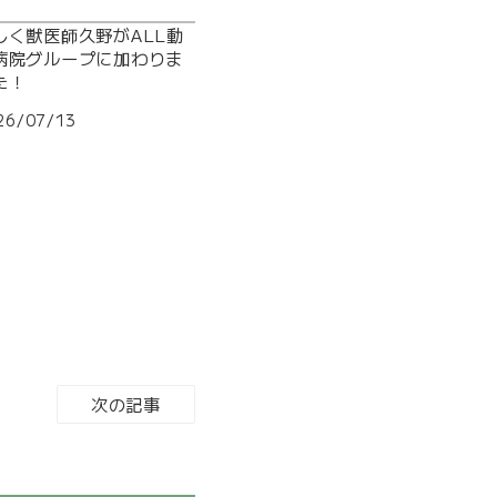
しく獣医師久野がALL動
病院グループに加わりま
た！
26/07/13
次の記事