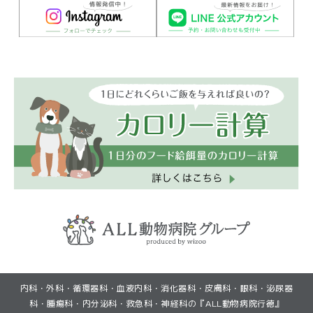
(GoogleMapで見る)
(GoogleMapで見る)
内科・外科・循環器科・血液内科・消化器科・皮膚科・眼科・泌尿器
(初診・再診)LINEから予約
(初診・再診)LINEから予約
(再診)Web予約
(再診)Web予約
科・腫瘍科・内分泌科・救急科・神経科の『ALL動物病院行徳』