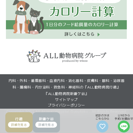
(GoogleMapで見る)
(GoogleMapで見る)
内科・外科・循環器科・血液内科・消化器科・皮膚科・眼科・泌尿器
(初診・再診)LINEから予約
(初診・再診)LINEから予約
(再診)Web予約
(再診)Web予約
科・腫瘍科・内分泌科・救急科・神経科の『ALL動物病院行徳』
『ALL動物病院新鎌ケ谷』
サイトマップ
プライバシーポリシー
Copyright 2021 All Animal Hospital Gyoutoku , All Rights Reserved.
初診の方は
LINEから
行徳
新鎌ケ谷
こちらから
予約/お問合せ