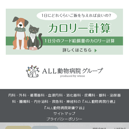
(GoogleMapで見る)
(GoogleMapで見る)
内科・外科・循環器科・血液内科・消化器科・皮膚科・眼科・泌尿器
(初診・再診)LINEから予約
(初診・再診)LINEから予約
(再診)Web予約
(再診)Web予約
科・腫瘍科・内分泌科・救急科・神経科の『ALL動物病院行徳』
『ALL動物病院新鎌ケ谷』
サイトマップ
プライバシーポリシー
Copyright 2019 All Animal Hospital Gyoutoku , All Rights Reserved.
初診の方は
LINEから