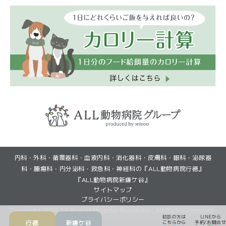
(GoogleMapで見る)
(GoogleMapで見る)
内科・外科・循環器科・血液内科・消化器科・皮膚科・眼科・泌尿器
(初診・再診)LINEから予約
(初診・再診)LINEから予約
(再診)Web予約
(再診)Web予約
科・腫瘍科・内分泌科・救急科・神経科の『ALL動物病院行徳』
『ALL動物病院新鎌ケ谷』
サイトマップ
プライバシーポリシー
Copyright 2021 All Animal Hospital Gyoutoku , All Rights Reserved.
初診の方は
LINEから
行徳
新鎌ケ谷
こちらから
予約/お問合せ