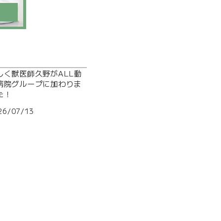
しく獣医師久野がALL動
病院グループに加わりま
た！
26/07/13