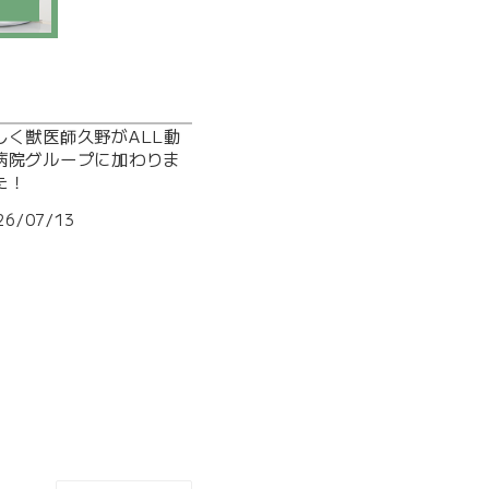
しく獣医師久野がALL動
病院グループに加わりま
た！
26/07/13