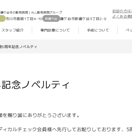
初診の方は
鎌ケ谷市の動物病院｜ALL動物病院グループ
よくある質
市川市香取1丁目4-10
鎌ケ谷市新鎌ケ谷3丁目2-9
新鎌ケ谷
スタッフ紹介
専門診療について
手術について
ペ
院5周年記念ノベルティ
年記念ノベルティ
顧を賜り誠にありがとうございます。
メディカルチェック会員様へ先行してお配りしております、5