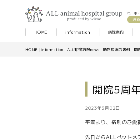
市川市・
行徳
HOME
information
病院案内
HOME
|
information
|
ALL動物病院news
|
動物病院の裏側
|
開
開院5周
2023年3月02日
平素より、格別のご愛
先日からALLペット