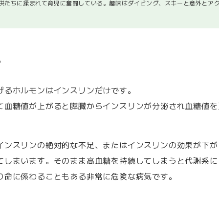
供たちに揉まれて育児に奮闘している。趣味はダイビング、スキーと意外とア
？
げるホルモンはインスリンだけです。
て血糖値が上がると膵臓からインスリンが分泌され血糖値を
インスリンの絶対的な不足、またはインスリンの効果が下が
てしまいます。そのまま高血糖を持続してしまうと代謝系に
り命に係わることもある非常に危険な病気です。