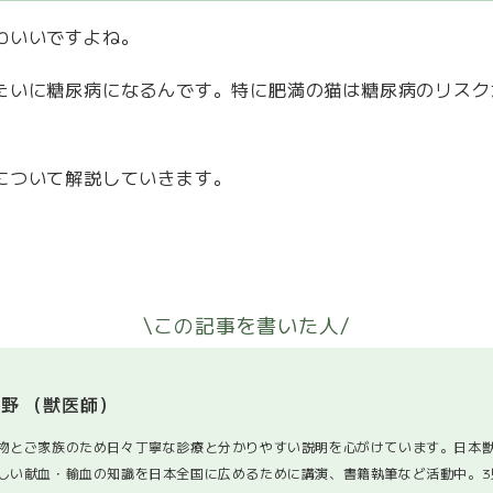
わいいですよね。
たいに糖尿病になるんです。特に肥満の猫は糖尿病のリスク
について解説していきます。
\この記事を書いた人/
野 （獣医師）
物とご家族のため日々丁寧な診療と分かりやすい説明を心がけています。日本
しい献血・輸血の知識を日本全国に広めるために講演、書籍執筆など活動中。3