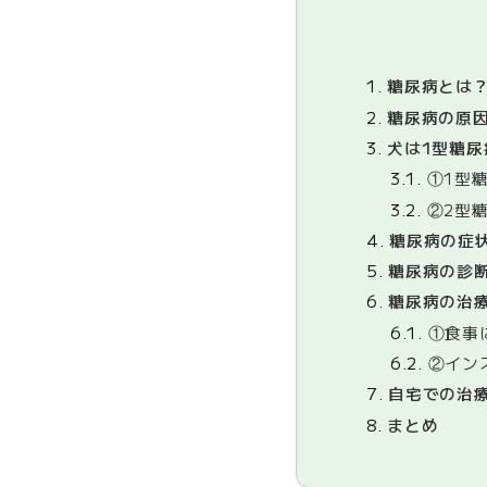
1.
糖尿病とは
2.
糖尿病の原
3.
犬は1型糖尿
3.1.
①1型
3.2.
②2型
4.
糖尿病の症
5.
糖尿病の診
6.
糖尿病の治
6.1.
①食事
6.2.
②イン
7.
自宅での治
8.
まとめ