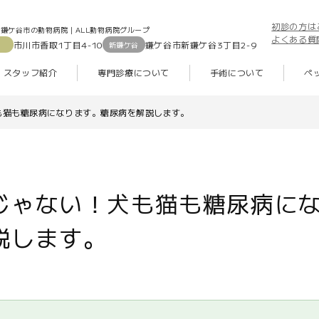
初診の方は
鎌ケ谷市の動物病院｜ALL動物病院グループ
よくある質
市川市香取1丁目4-10
鎌ケ谷市新鎌ケ谷3丁目2-9
新鎌ケ谷
スタッフ紹介
専門診療について
手術について
ペ
も猫も糖尿病になります。糖尿病を解説します。
じゃない！犬も猫も糖尿病に
説します。