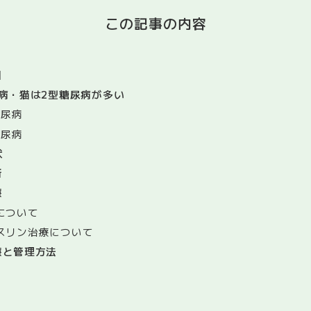
この記事の内容
？
因
病・猫は2型糖尿病が多い
糖尿病
糖尿病
状
断
療
について
スリン治療について
療と管理方法