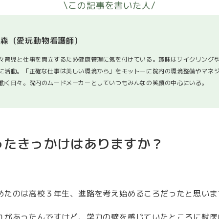
\この記事を書いた人/
大森（愛玩動物看護師）
々育児と仕事を両立するため健康管理に気を付けている。趣味はサイクリング
に活動。「正確な仕事は美しい環境から」をモットーに院内の環境整備やマネ
動く日々。院内のムードメーカーとしていつもみんなの笑顔の中心にいる。
ったきっかけはありますか？
めたのは高校３年生、進路を考え始めるころだったと思いま
れがあったんですけど、学力の壁を感じていたところに獣医