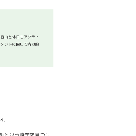
や登山と休日もアクティ
ジメントに関して精力的
す。
師という職業を見つけ