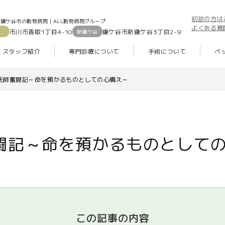
初診の方は
鎌ケ谷市の動物病院｜ALL動物病院グループ
よくある質
市川市香取1丁目4-10
鎌ケ谷市新鎌ケ谷3丁目2-9
新鎌ケ谷
スタッフ紹介
専門診療について
手術について
ペ
医師奮闘記～命を預かるものとしての心構え～
闘記～命を預かるものとして
この記事の内容