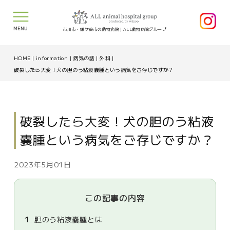
MENU
市川市・鎌ケ谷市の動物病院｜ALL動物病院グループ
HOME
|
information
|
病気の話
|
外科
|
破裂したら大変！犬の胆のう粘液嚢腫という病気をご存じですか？
破裂したら大変！犬の胆のう粘液
嚢腫という病気をご存じですか？
2023年5月01日
この記事の内容
1.
胆のう粘液嚢腫とは