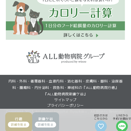
(GoogleMapで見る)
(GoogleMapで見る)
内科・外科・循環器科・血液内科・消化器科・皮膚科・眼科・泌尿器
(初診・再診)LINEから予約
(初診・再診)LINEから予約
(再診)Web予約
(再診)Web予約
科・腫瘍科・内分泌科・救急科・神経科の『ALL動物病院行徳』
『ALL動物病院新鎌ケ谷』
サイトマップ
プライバシーポリシー
Copyright 2023 All Animal Hospital Gyoutoku , All Rights Reserved.
初診の方は
LINEから
行徳
新鎌ケ谷
こちらから
予約/お問合せ