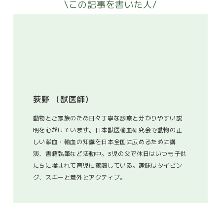
\この記事を書いた人/
荻野 （獣医師）
動物とご家族のため日々丁寧な診療と分かりやすい説
明を心がけています。日本獣医輸血研究会で動物の正
しい献血・輸血の知識を日本全国に広めるために講
演、書籍執筆など活動中。3児の父で休日はいつも子供
たちに揉まれて育児に奮闘している。趣味はダイビン
グ、スキーと意外とアクティブ。