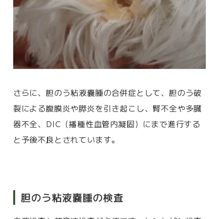
さらに、胆のう粘液嚢腫の合併症として、胆のう破
裂による腹膜炎や膵炎を引き起こし、腎不全や多臓
器不全、DIC（播種性血管内凝固）にまで進行する
と予後不良とされています。
胆のう粘液嚢腫の検査