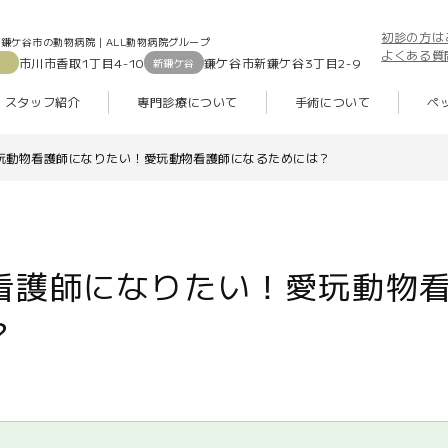
初診の方は
鎌ケ谷市の動物病院｜ALL動物病院グループ
よくある質
市川市香取1丁目4-10
鎌ケ谷市新鎌ケ谷3丁目2-9
新鎌ケ谷
スタッフ紹介
専門診療について
手術について
ペ
玩動物看護師になりたい！愛玩動物看護師になるためには？
看護師になりたい！愛玩動物
？