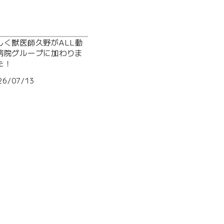
しく獣医師久野がALL動
病院グループに加わりま
た！
26/07/13