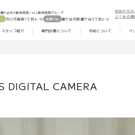
初診の方は
鎌ケ谷市の動物病院｜ALL動物病院グループ
よくある質
市川市香取1丁目4-10
鎌ケ谷市新鎌ケ谷3丁目2-9
新鎌ケ谷
スタッフ紹介
専門診療について
手術について
ペ
 DIGITAL CAMERA